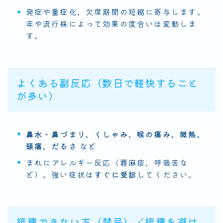
発症や重症化、欠席期間の短縮に寄与します。
年や流行株によって効果の度合いは変動しま
す。
よくある副反応（数日で軽快すること
が多い）
鼻水・鼻づまり、くしゃみ、喉の痛み、微熱、
頭痛、だるさ
など
まれにアレルギー反応（蕁麻疹、呼吸苦な
ど）。強い症状は
すぐに受診
してください。
接種できない方（禁忌）／接種を避け