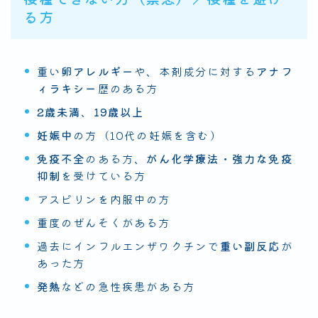
る方
重い
卵アレルギー
や、本剤成分に対する
アナフ
ィラキシー
歴のある方
2歳未満
、
19歳以上
妊娠中
の方（10代の妊娠を含む）
免疫不全
のある方、
がん化学療法・強力な免疫
抑制
を受けている方
アスピリンを内服中の方
重度のぜんそくがある方
過去にインフルエンザワクチンで
重い副反応
が
あった方
発熱
などの急性疾患がある方