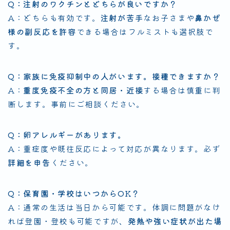
Q：注射のワクチンとどちらが良いですか？
A：どちらも有効です。
注射が苦手
なお子さまや
鼻かぜ
様の副反応を許容
できる場合はフルミストも選択肢で
す。
Q：家族に免疫抑制中の人がいます。接種できますか？
A：
重度免疫不全の方と同居・近接
する場合は慎重に判
断します。事前にご相談ください。
Q：卵アレルギーがあります。
A：重症度や既往反応によって対応が異なります。必ず
詳細を申告
ください。
Q：保育園・学校はいつからOK？
A：通常の生活は当日から可能です。体調に問題がなけ
れば登園・登校も可能ですが、
発熱や強い症状が出た場