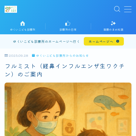
MENU
ホームに戻る
ゆくいこども診療所
診療所の日常
医療のまめ知識
プライバシーポリシー
ゆくいこども診療所のホームページへ行く
ホームページへ
お問い合わせ
2025.09.28
ゆくいこども診療所からのお知らせ
フルミスト（経鼻インフルエンザ生ワクチ
ン）のご案内