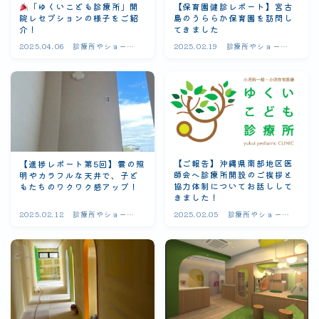
「ゆくいこども診療所」開
【保育園健診レポート】宮古
院レセプションの様子をご紹
島のうららか保育園を訪問し
介！
てきました
2025.04.06
診療所やショート
2025.02.19
診療所やショート
ステイゆいの日常
ステイゆいの日常
【ご報告】沖縄県南部地区医
【進捗レポート第5回】雲の照
師会へ診療所開設のご挨拶と
明やカラフルな天井で、子ど
協力体制についてお話しして
もたちのワクワク感アップ！
きました！
2025.02.12
診療所やショート
2025.02.05
診療所やショート
ステイゆいの日常
ステイゆいの日常