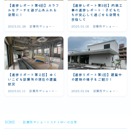
【進捗レポート第4回】カラフ
【進捗レポート第3回】内装工
ルなアーチと遊び心あふれる
事の進捗レポート：子どもた
空間に！
ちが安心して過ごせる空間を
目指して
2025.01.26
診療所やショート
2025.01.18
診療所やショート
ステイゆいの日常
ステイゆいの日常
【進捗リポート第２回】ゆく
【進捗リポート第1回】建築中
いこども診療所の現在の建築
の建物の様子をご紹介！
状況
2025.01.11
診療所やショートス
2025.01.04
診療所やショート
テイゆいの日常
ステイゆいの日常
Follow Me
HOME
診療所やショートステイゆいの日常
＞