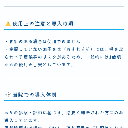
使用上の注意と導入時期
・
骨折のある場合は使用できません
・
定頸していないお子さま
（首すわり前）には、
揺さぶ
られっ子症候群のリスク
があるため、一般的には
1歳頃
からの使用を目安としています。
当院での導入体制
医師の診察・評価に基づき、
必要と判断された方にのみ
導入
しています。
保険診療内で提供
しており、
追加費用のご心配はありま