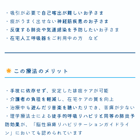
・吸引が必要で
自己喀出が難しいお子さま
・痰がうまく出せない
神経筋疾患のお子さま
・
反復する肺炎や気道感染を予防したい
お子さま
・
在宅人工呼吸器
をご利用中の方 など
この療法のメリット
・
手技に依存せず
、安定した排痰ケアが可能
・
介護者の負担を軽減
し、在宅ケアの質を向上
・治療中も
遊んだり音楽を聴いたり
でき、苦痛が少ない
・理学療法士による
徒手的呼吸リハビリと同等の肺炎予
防効果
が、「脳性麻痺リハビリテーションガイドライ
ン」においても認められています