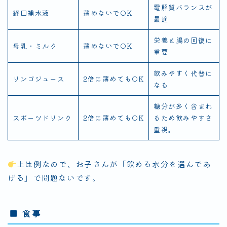
電解質バランスが
経口補水液
薄めないでOK
最適
栄養と腸の回復に
母乳・ミルク
薄めないでOK
重要
飲みやすく代替に
リンゴジュース
2倍に薄めてもOK
なる
糖分が多く含まれ
スポーツドリンク
2倍に薄めてもOK
るため飲みやすさ
重視。
上は例なので、お子さんが「飲める水分を選んであ
げる」で問題ないです。
■ 食事