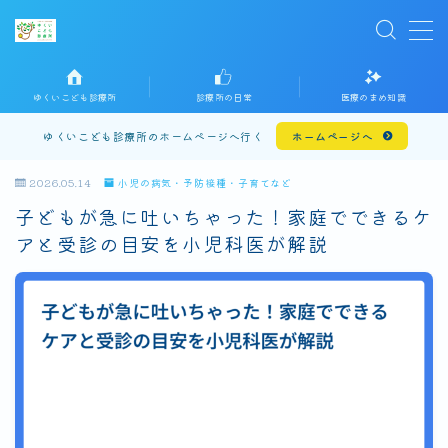
MENU
ホームに戻る
ゆくいこども診療所
診療所の日常
医療のまめ知識
プライバシーポリシー
ゆくいこども診療所のホームページへ行く
ホームページへ
お問い合わせ
2026.05.14
小児の病気・予防接種・子育てなど
子どもが急に吐いちゃった！家庭でできるケ
アと受診の目安を小児科医が解説