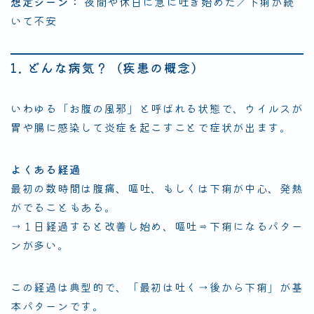
想定シーン：
夜間や休日に急に吐き始めた／下痢が続
いて不安
1. どんな病気？（疾患の概念）
いわゆる「お腹の風邪」と呼ばれる状態で、ウイルスが
胃や腸に感染して炎症を起こすことで症状が出ます。
よくある経過
最初の数時間は腹痛、嘔吐、もしくは下痢が中心、発熱
がでることもある。
→１日経過すると改善し始め、嘔吐⇒下痢になるパター
ンが多い。
この経過は典型的で、「最初は吐く→後から下痢」が基
本パターンです。